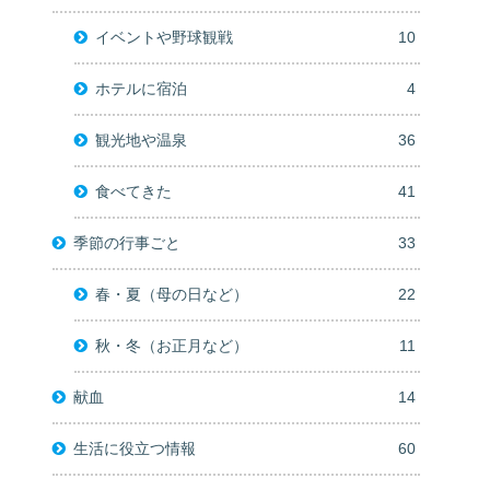
イベントや野球観戦
10
ホテルに宿泊
4
観光地や温泉
36
食べてきた
41
季節の行事ごと
33
春・夏（母の日など）
22
秋・冬（お正月など）
11
献血
14
生活に役立つ情報
60