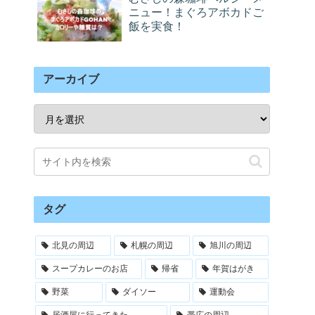
ニュー！まぐろアボカドご
飯を実食！
アーカイブ
タグ
北見の周辺
札幌の周辺
旭川の周辺
スープカレーのお店
帰省
年賀はがき
野菜
ダイソー
運動会
居酒屋に行ってきた
帯広の周辺