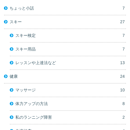
ちょっと小話
7
スキー
27
スキー検定
7
スキー用品
7
レッスンや上達法など
13
健康
24
マッサージ
10
体力アップの方法
8
私のランニング障害
2