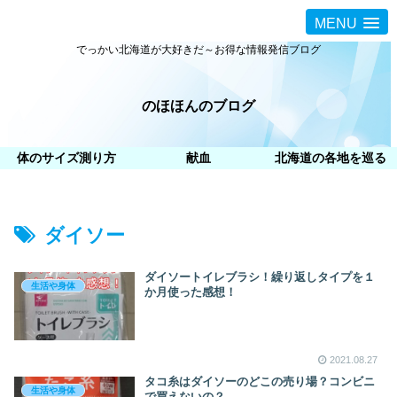
MENU
でっかい北海道が大好きだ～お得な情報発信ブログ
のほほんのブログ
体のサイズ測り方
献血
北海道の各地を巡る
ダイソー
ダイソートイレブラシ！繰り返しタイプを１
生活や身体
か月使った感想！
2021.08.27
タコ糸はダイソーのどこの売り場？コンビニ
生活や身体
で買えないの？