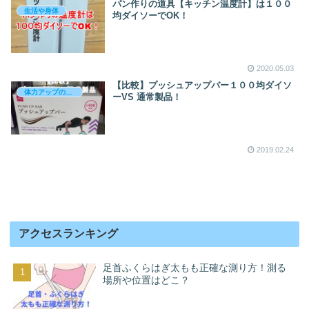
パン作りの道具【キッチン温度計】は１００
生活や身体
均ダイソーでOK！
2020.05.03
【比較】プッシュアップバー１００均ダイソ
体力アップの方法
ーVS 通常製品！
2019.02.24
アクセスランキング
足首ふくらはぎ太もも正確な測り方！測る
場所や位置はどこ？