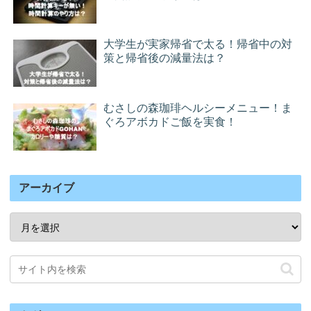
大学生が実家帰省で太る！帰省中の対
策と帰省後の減量法は？
むさしの森珈琲ヘルシーメニュー！ま
ぐろアボカドご飯を実食！
アーカイブ