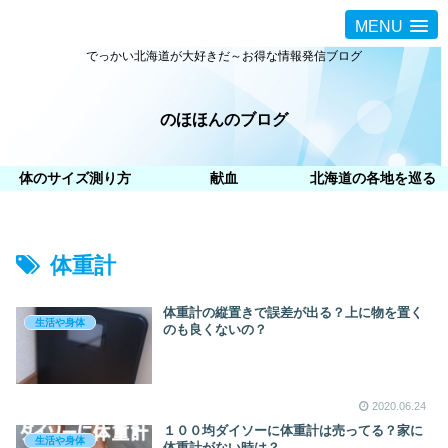
MENU
でっかい北海道が大好きだ～お得な情報発信ブログ
のほほんのブログ
体のサイズ測り方
献血
北海道の各地を巡る
体重計
体重計の縦置きで誤差が出る？上に物を置く
生活や身体
のも良くないの？
2020.06.24
１００均ダイソーに体重計は売ってる？家に
生活や身体
体重計がない時は？