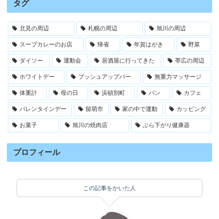
タグ
北見の周辺
札幌の周辺
旭川の周辺
スープカレーのお店
帰省
年賀はがき
野菜
ダイソー
運動会
居酒屋に行ってきた
帯広の周辺
ホワイトデー
プッシュアップバー
無重力マッサージ
体重計
母の日
浜頓別町
パン
カフェ
バレンタインデー
留萌市
家の中で運動
カッピング
お菓子
旭川の焼肉店
ぶら下がり健康器
プロフィール
この記事をかいた人