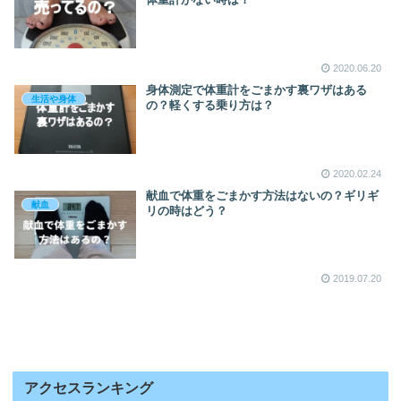
2020.06.20
身体測定で体重計をごまかす裏ワザはある
生活や身体
の？軽くする乗り方は？
2020.02.24
献血で体重をごまかす方法はないの？ギリギ
献血
リの時はどう？
2019.07.20
アクセスランキング