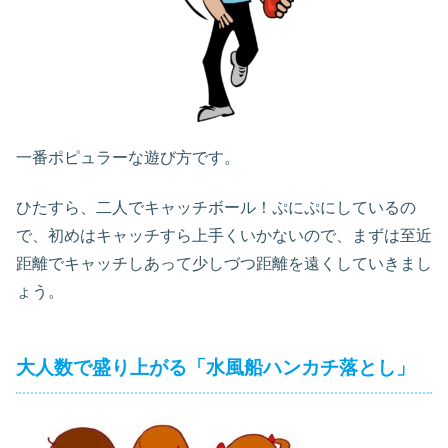
一番ポピュラーな遊び方です。
ひたすら、二人でキャッチボール！ぷにぷにしているの
で、初めはキャッチすら上手くいかないので、まずは至近
距離でキャッチしあって少しづつ距離を遠くしていきまし
ょう。
大人数で盛り上がる「水風船ハンカチ落とし」