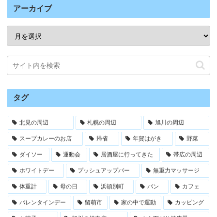
アーカイブ
タグ
北見の周辺
札幌の周辺
旭川の周辺
スープカレーのお店
帰省
年賀はがき
野菜
ダイソー
運動会
居酒屋に行ってきた
帯広の周辺
ホワイトデー
プッシュアップバー
無重力マッサージ
体重計
母の日
浜頓別町
パン
カフェ
バレンタインデー
留萌市
家の中で運動
カッピング