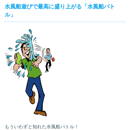
水風船遊びで最高に盛り上がる「水風船バト
ル」
もういわずと知れた水風船バトル！