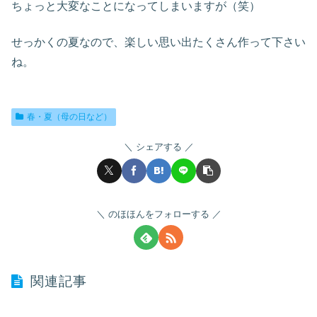
ちょっと大変なことになってしまいますが（笑）
せっかくの夏なので、楽しい思い出たくさん作って下さい
ね。
春・夏（母の日など）
シェアする
のほほんをフォローする
関連記事