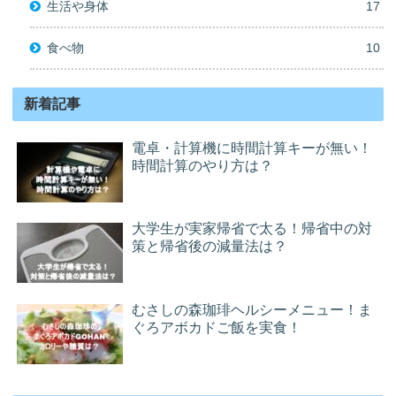
生活や身体
17
食べ物
10
新着記事
電卓・計算機に時間計算キーが無い！
時間計算のやり方は？
大学生が実家帰省で太る！帰省中の対
策と帰省後の減量法は？
むさしの森珈琲ヘルシーメニュー！ま
ぐろアボカドご飯を実食！