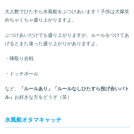
大人数でひたすら水風船をぶつけあいます！子供は大爆笑
めちゃくちゃ盛り上がりますよ。
ぶつけあいだけでも盛り上がりますが、ルールをつけてあ
げるとまた違った盛り上がりがありますよ。
・陣取り合戦
・ドッチボール
など、
「ルールあり」「ルールなしひたすら投げ合いバト
ル」
お好きな方をどうぞ（笑）
水風船オタマキャッチ