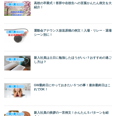
高校の卒業式！答辞や在校生への言葉かんたん例文を大
春・夏（母の日など）
紹介！
運動会アナウンス放送原稿の例文！入場・リレー・退場
春・夏（母の日など）
シーン別に！
新入社員は土日に勉強したほうがいい？おすすめの過ご
春・夏（母の日など）
し方は？
GW最終日にやっておきたい５つの事！連休最終日はこ
春・夏（母の日など）
れでOK！
新入社員の挨拶の一言例文！かんたん５パターンを紹
春・夏（母の日など）