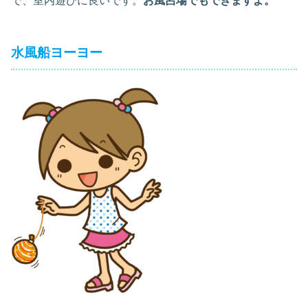
で、室内遊びに良いです。
お風呂場でもできますよ。
水風船ヨーヨー