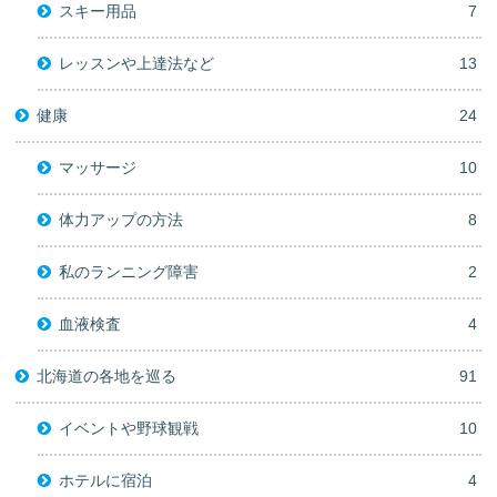
スキー用品
7
レッスンや上達法など
13
健康
24
マッサージ
10
体力アップの方法
8
私のランニング障害
2
血液検査
4
北海道の各地を巡る
91
イベントや野球観戦
10
ホテルに宿泊
4