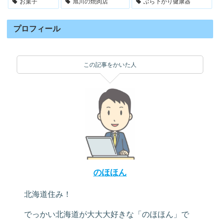
お菓子
旭川の焼肉店
ぶら下がり健康器
プロフィール
この記事をかいた人
のほほん
北海道住み！
でっかい北海道が大大大好きな「のほほん」で