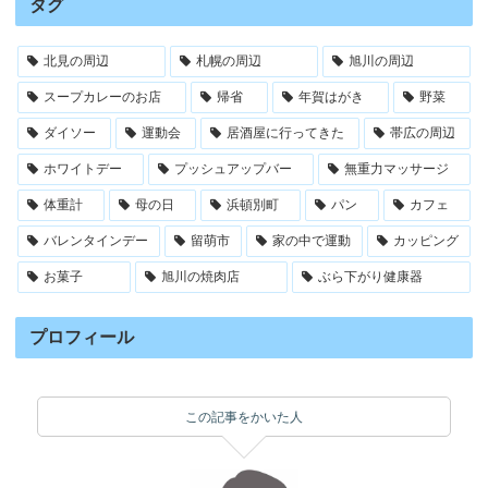
タグ
北見の周辺
札幌の周辺
旭川の周辺
スープカレーのお店
帰省
年賀はがき
野菜
ダイソー
運動会
居酒屋に行ってきた
帯広の周辺
ホワイトデー
プッシュアップバー
無重力マッサージ
体重計
母の日
浜頓別町
パン
カフェ
バレンタインデー
留萌市
家の中で運動
カッピング
お菓子
旭川の焼肉店
ぶら下がり健康器
プロフィール
この記事をかいた人