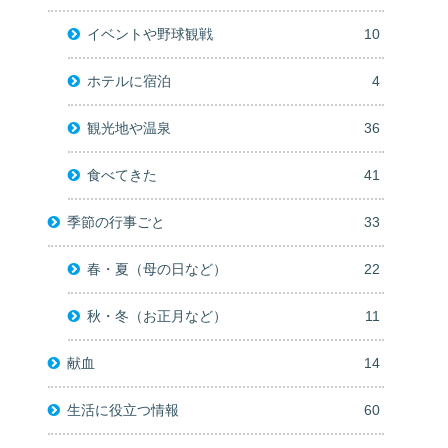
イベントや野球観戦
10
ホテルに宿泊
4
観光地や温泉
36
食べてきた
41
季節の行事ごと
33
春・夏（母の日など）
22
秋・冬（お正月など）
11
献血
14
生活に役立つ情報
60