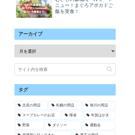
ニュー！まぐろアボカドご
飯を実食！
アーカイブ
タグ
北見の周辺
札幌の周辺
旭川の周辺
スープカレーのお店
帰省
年賀はがき
野菜
ダイソー
運動会
居酒屋に行ってきた
帯広の周辺